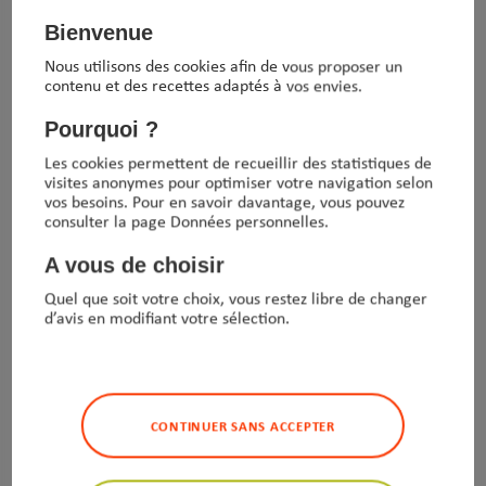
Bienvenue
Nous utilisons des cookies afin de vous proposer un
contenu et des recettes adaptés à vos envies.
Tipiak Industrie
Pourquoi ?
Saint-Aignan de Grand Lieu
Les cookies permettent de recueillir des statistiques de
D2A Nantes Atlantique - CS 10005
visites anonymes pour optimiser votre navigation selon
44860 Saint-Aignan de Grand Lieu
vos besoins. Pour en savoir davantage, vous pouvez
consulter la page Données personnelles.
France
A vous de choisir
Tél :
02 40 32 11 11
Quel que soit votre choix, vous restez libre de changer
E-mail :
es-industrie@tipiak.fr
d’avis en modifiant votre sélection.
Suivez nous sur
À propos
Produits
CONTINUER SANS ACCEPTER
Vos objectifs
Applications