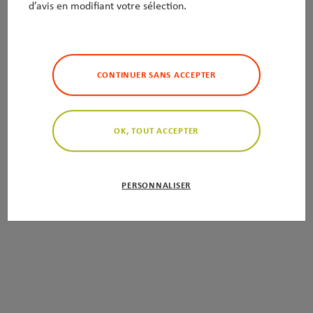
d’avis en modifiant votre sélection.
CONTINUER SANS ACCEPTER
entation
Cuisine du Monde
enior
OK, TOUT ACCEPTER
PERSONNALISER