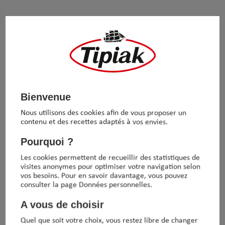
s extrudées. Moins durs sous la dent, les
secs pour chiens et chats sont plébiscités pour
étance
texture améliorée
sans
, leur
et sont
rez nos Texturants de Manioc
Bienvenue
fs Tipiak
Nous utilisons des cookies afin de vous proposer un
contenu et des recettes adaptés à vos envies.
TÉLÉCHARGER
Pourquoi ?
Les cookies permettent de recueillir des statistiques de
visites anonymes pour optimiser votre navigation selon
vos besoins. Pour en savoir davantage, vous pouvez
plications
consulter la page Données personnelles.
A vous de choisir
Quel que soit votre choix, vous restez libre de changer